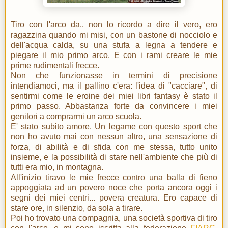
Tiro con l'arco da.. non lo ricordo a dire il vero, ero
ragazzina quando mi misi, con un bastone di nocciolo e
dell'acqua calda, su una stufa a legna a tendere e
piegare il mio primo arco. E con i rami creare le mie
prime rudimentali frecce.
Non che funzionasse in termini di precisione
intendiamoci, ma il pallino c'era: l'idea di "cacciare", di
sentirmi come le eroine dei miei libri fantasy è stato il
primo passo. Abbastanza forte da convincere i miei
genitori a comprarmi un arco scuola.
E' stato subito amore. Un legame con questo sport che
non ho avuto mai con nessun altro, una sensazione di
forza, di abilità e di sfida con me stessa, tutto unito
insieme, e la possibilità di stare nell'ambiente che più di
tutti era mio, in montagna.
All'inizio tiravo le mie frecce contro una balla di fieno
appoggiata ad un povero noce che porta ancora oggi i
segni dei miei centri... povera creatura. Ero capace di
stare ore, in silenzio, da sola a tirare.
Poi ho trovato una compagnia, una società sportiva di tiro