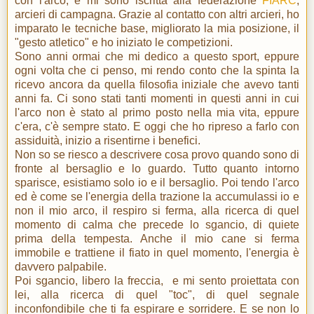
con l'arco, e mi sono iscritta alla federazione
FIARC
,
arcieri di campagna. Grazie al contatto con altri arcieri, ho
imparato le tecniche base, migliorato la mia posizione, il
"gesto atletico" e ho iniziato le competizioni.
Sono anni ormai che mi dedico a questo sport, eppure
ogni volta che ci penso, mi rendo conto che la spinta la
ricevo ancora da quella filosofia iniziale che avevo tanti
anni fa. Ci sono stati tanti momenti in questi anni in cui
l'arco non è stato al primo posto nella mia vita, eppure
c'era, c'è sempre stato. E oggi che ho ripreso a farlo con
assiduità, inizio a risentirne i benefici.
Non so se riesco a descrivere cosa provo quando sono di
fronte al bersaglio e lo guardo. Tutto quanto intorno
sparisce, esistiamo solo io e il bersaglio. Poi tendo l'arco
ed è come se l'energia della trazione la accumulassi io e
non il mio arco, il respiro si ferma, alla ricerca di quel
momento di calma che precede lo sgancio, di quiete
prima della tempesta. Anche il mio cane si ferma
immobile e trattiene il fiato in quel momento, l'energia è
davvero palpabile.
Poi sgancio, libero la freccia, e mi sento proiettata con
lei, alla ricerca di quel "toc", di quel segnale
inconfondibile che ti fa espirare e sorridere. E se non lo