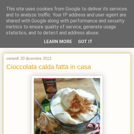
This site uses cookies from Google to deliver its services
and to analyze traffic. Your IP address and user-agent are
shared with Google along with performance and security
metrics to ensure quality of service, generate usage
statistics, and to detect and address abuse.
LEARN MORE
GOT IT
venerdì 20 dicembre 2013
Cioccolata calda fatta in casa