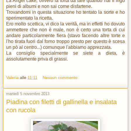
La Angel cake, ovvero la torta da fare quando hai il frigo
pieni di albumi e non sai come disfartene.
Trovandomi in questa situazione ho tentato la sorte e ho
sperimentato la ricetta.
Ero molto scettica, vi dico la verità, ma in effetti ho dovuto
ammettere che non è male, non è certo una torta di cui
andare particolarmente fiera (stavo facendo altre torte e
l'ho tirata fuori dal forno troppo presto per questo è scesa
un pò al centro...) comunque l'abbiamo apprezzata.
La consiglio specialmente se siete a dieta, è
assolutamente priva di grassi.
Valeria
alle
11:11
Nessun commento:
martedì 5 novembre 2013
Piadina con filetti di gallinella e insalata
con rucola