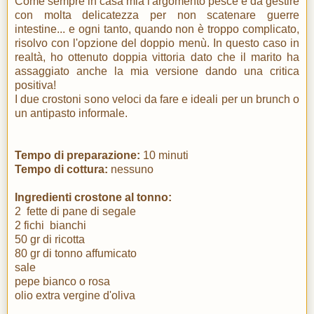
Come sempre in casa mia l'argomento pesce è da gestire
con molta delicatezza per non scatenare guerre
intestine... e ogni tanto, quando non è troppo complicato,
risolvo con l'opzione del doppio menù. In questo caso in
realtà, ho ottenuto doppia vittoria dato che il marito ha
assaggiato anche la mia versione dando una critica
positiva!
I due crostoni sono veloci da fare e ideali per un brunch o
un antipasto informale.
Tempo di preparazione:
10 minuti
Tempo di cottura:
nessuno
Ingredienti crostone al tonno:
2 fette di pane di segale
2 fichi bianchi
50 gr di ricotta
80 gr di tonno affumicato
sale
pepe bianco o rosa
olio extra vergine d'oliva