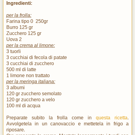
Ingredienti:
per la frolla:
Farina tipo 0 250gr
Burro 125 gr
Zucchero 125 gr
Uova 2
per la crema al limone:
3
tuorli
3 cucchiai
di
fecola di patate
3 cucchiai
di
zucchero
500 ml
di
latte
1
limone non trattato
per la meringa italiana:
3 albumi
120 gr zucchero semolato
120 gr zucchero a velo
100 ml di acqua
Preparate subito la frolla come in
questa ricetta
.
Avvolgetela in un canovaccio e mettetela in frigo a
riposare.