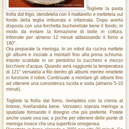
Togliete la pasta
frolla dal frigo, stendetela con il mattarello e mettetela sul
fondo della teglia imburrata e infarinata. Dopo averla
disposta con una forchetta bucherellate bene il fondo, in
modo da evitare la formazione di bolle in cottura.
Infornate per almeno 12 minuti abbassando il forno a
180°.
Ora preparate la meringa. In un robot da cucina mettete
gli albumi e iniziate a montarli fino alla prima schiuma.
Intanto scaldate in un pentolino lo zucchero e mezzo
bicchiere d'acqua. Quando avrà raggiunto la temperatura
di 121° versatela a filo dentro gli albumi mentre rimettete
in funzione il robot. Continuate a montare gli albumi fino
ad ottenere una consistenza lucida e soda (almeno 5-10
minuti).
Togliete la frolla dal forno, riempitela con la crema al
limone, livellandola bene. Versateci soprala meringa a
spatolate formando il disegno che più preferite. Potete
anche usare una sac a poche per ottenere delle punte di
meringa invece che una superficie omogenea.