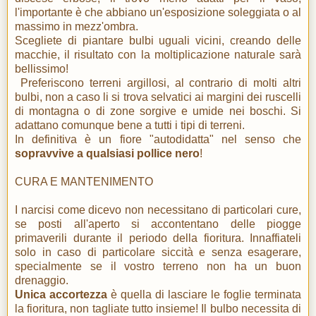
l'importante è che abbiano un'esposizione soleggiata o al
massimo in mezz'ombra.
Scegliete di piantare bulbi uguali vicini, creando delle
macchie, il risultato con la moltiplicazione naturale sarà
bellissimo!
Preferiscono terreni argillosi, al contrario di molti altri
bulbi, non a caso li si trova selvatici ai margini dei ruscelli
di montagna o di zone sorgive e umide nei boschi. Si
adattano comunque bene a tutti i tipi di terreni.
In definitiva è un fiore "autodidatta" nel senso che
sopravvive a qualsiasi pollice nero
!
CURA E MANTENIMENTO
I narcisi come dicevo non necessitano di particolari cure,
se posti all'aperto si accontentano delle piogge
primaverili durante il periodo della fioritura. Innaffiateli
solo in caso di particolare siccità e senza esagerare,
specialmente se il vostro terreno non ha un buon
drenaggio.
Unica accortezza
è quella di lasciare le foglie terminata
la fioritura, non tagliate tutto insieme! Il bulbo necessita di