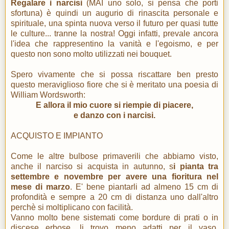
Regalare i narcisi
(MAI uno solo, si pensa che porti
sfortuna) è quindi un augurio di rinascita personale e
spirituale, una spinta nuova verso il futuro per quasi tutte
le culture... tranne la nostra! Oggi infatti, prevale ancora
l'idea che rappresentino la vanità e l'egoismo, e per
questo non sono molto utilizzati nei bouquet.
Spero vivamente che si possa riscattare ben presto
questo meraviglioso fiore che si è meritato una poesia di
William Wordsworth:
E allora il mio cuore si riempie di piacere,
e danzo con i narcisi.
ACQUISTO E IMPIANTO
Come le altre bulbose primaverili che abbiamo visto,
anche il narciso si acquista in autunno, s
i pianta tra
settembre e novembre per avere una fioritura nel
mese di marzo
. E' bene piantarli ad almeno 15 cm di
profondità e sempre a 20 cm di distanza uno dall'altro
perchè si moltiplicano con facilità.
Vanno molto bene sistemati come bordure di prati o in
discese erbose, li trovo meno adatti per il vaso,