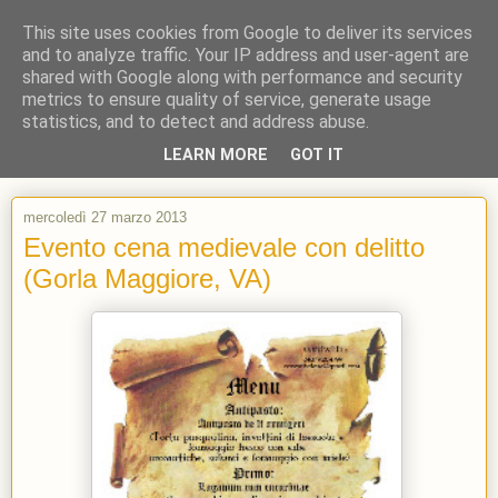
This site uses cookies from Google to deliver its services
and to analyze traffic. Your IP address and user-agent are
shared with Google along with performance and security
metrics to ensure quality of service, generate usage
statistics, and to detect and address abuse.
LEARN MORE
GOT IT
mercoledì 27 marzo 2013
Evento cena medievale con delitto
(Gorla Maggiore, VA)